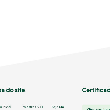
a do site
Certifica
 inicial
Palestras SBH
Seja um
Clique aqui p