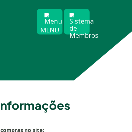
MENU
 informações
compras no site: