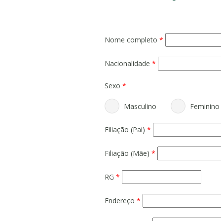
Nome completo
*
Nacionalidade
*
Sexo
*
Masculino
Feminino
Filiação (Pai)
*
Filiação (Mãe)
*
RG
*
Endereço
*