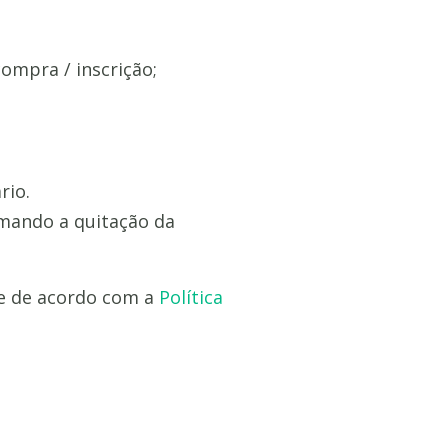
compra / inscrição;
rio.
mando a quitação da
e e de acordo com a
Política