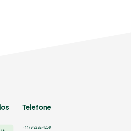
dos
Telefone
(11) 9 8292-4259
ara