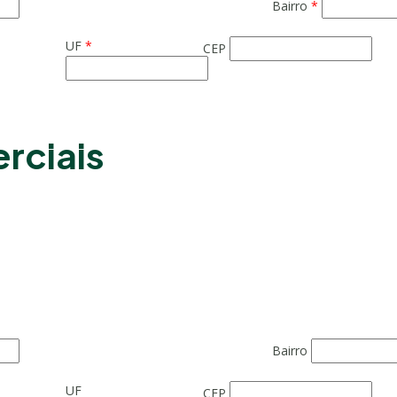
Bairro
*
UF
*
CEP
rciais
Bairro
UF
CEP