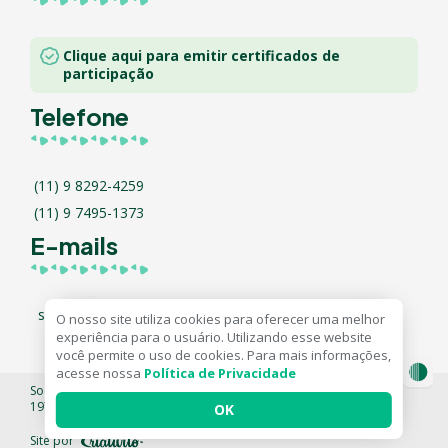
Clique aqui para emitir certificados de
participação
Telefone
(11) 9 8292-4259
(11) 9 7495-1373
E-mails
secretaria@sbhistotecnologia.com.br
O nosso site utiliza cookies para oferecer uma melhor
experiência para o usuário. Utilizando esse website
você permite o uso de cookies. Para mais informações,
acesse nossa
Política de Privacidade
Sociedade Brasileira de Histotecnologia (S.B.H.) - Desde
1975
OK
Site por