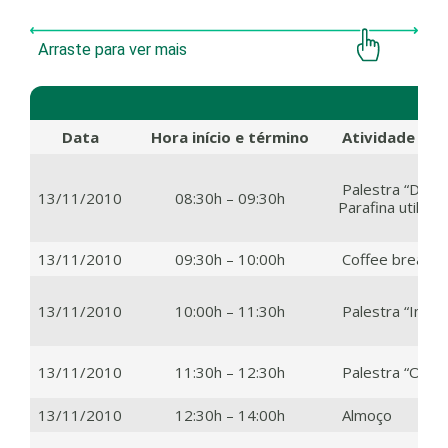
P
Data
Hora início e término
Atividade
Palestra “Dete
13/11/2010
08:30h – 09:30h
Parafina utiliz
13/11/2010
09:30h – 10:00h
Coffee break
13/11/2010
10:00h – 11:30h
Palestra “Imuno
13/11/2010
11:30h – 12:30h
Palestra “Os Av
13/11/2010
12:30h – 14:00h
Almoço